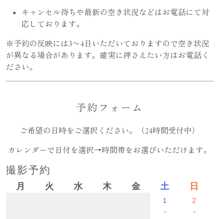
キャンセル待ちや最新の空き状況などはお電話にて対
応しております。
シニアフォト
プロフィール写
真&宣材写真
※予約の反映には3〜4日いただいておりますので空き状況
が異なる場合があります。確実に押さえたい方はお電話く
ださい。
証明写真
広告撮影&スタ
ジオレンタル
予約フォーム
ご希望の日時をご選択ください。（24時間受付中）
カレンダーで日付を選択→時間帯をお選びいただけます。
ドライフラワー
販売・施工
撮影予約
月
火
水
木
金
土
日
1
2
-
-