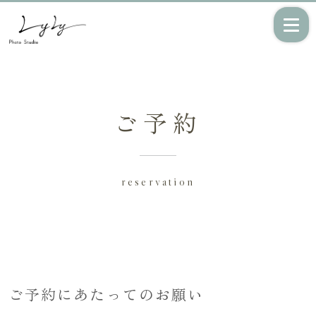
ご予約
七五三
成人式/振袖撮
影
reservation
フォトウェディン
少人数専門の結婚
グ
式
ご予約にあたってのお願い
マタニティフォ
ニューボーンフ