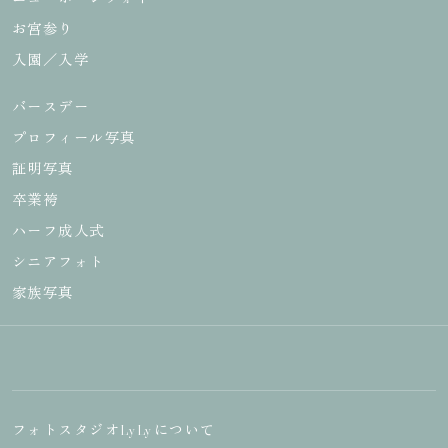
お宮参り
シニアフォト
プロフィール写
入園／入学
真&宣材写真
バースデー
プロフィール写真
証明写真
証明写真
広告撮影&スタ
卒業袴
ジオレンタル
ハーフ成人式
シニアフォト
家族写真
ドライフラワー
販売・施工
フォトスタジオLyLyについて