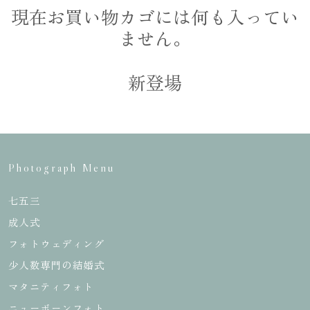
ト
ォト
現在お買い物カゴには何も入ってい
ません。
新登場
お宮参り
バースデー
Photograph Menu
入園／入学
ハーフ成人式&
十三祝い
七五三
成人式
フォトウェディング
卒業袴
家族写真
少人数専門の結婚式
マタニティフォト
ニューボーンフォト