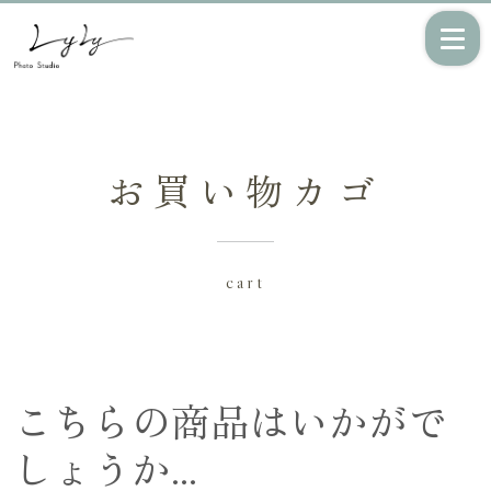
お買い物カゴ
七五三
成人式/振袖撮
影
cart
フォトウェディン
少人数専門の結婚
グ
式
こちらの商品はいかがで
しょうか…
マタニティフォ
ニューボーンフ