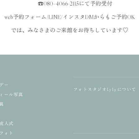
☎︎080–4066-2115にて予約受付
web予約フォーム/LINE/インスタDMからもご予約OK
では、みなさまのご来館をお待ちしています♡
デー
フォトスタジオLyLyについて
ィール写真
真
成人式
フォト