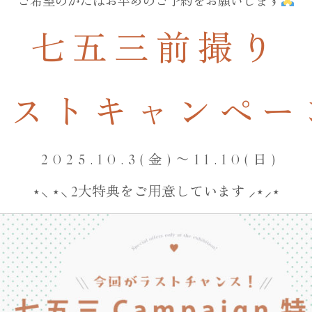
ご希望のかたはお早めのご予約をお願いします
七五三前撮
り
ラストキャンペー
入園／入学
2025.10.3(金)〜11.10(日)
⋆⸜ ⋆⸜ 2大特典をご用意しています ⸝⋆⸝⋆