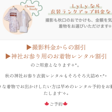
証明写真
▶︎撮影料金からの割引
▶︎神社お参り用のお着物レンタル割引
のご用意となります✧︎*。
秋の神社お参り衣装レンタルもそろそろ大詰め･:*+
きな着物でお出かけしたい方は早めのレンタル予約をお
たします˚✧₊
ご予約
ドライフラワー販売・施工