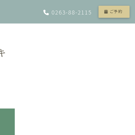
0263-88-2115
ご予約
キ
成人式/振袖撮影