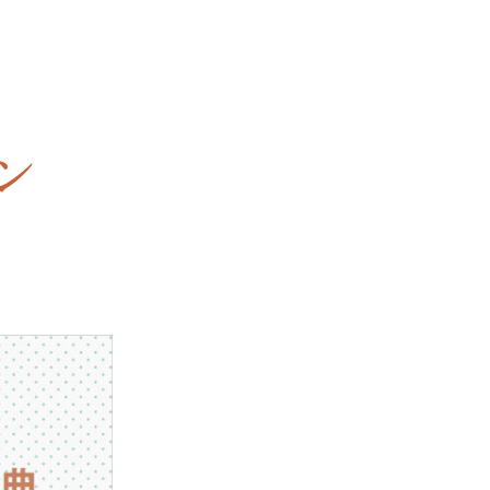
ン
ハーフ成人式&十三祝い