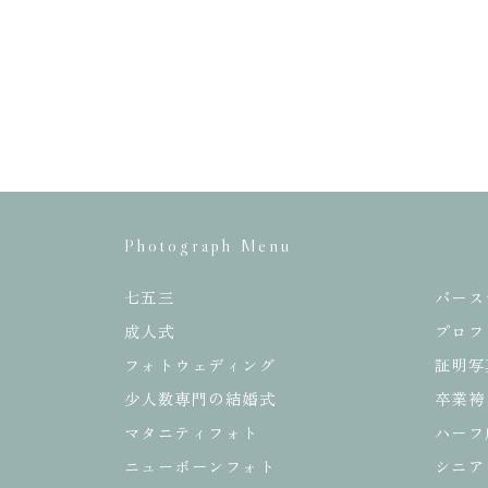
Photograph Menu
七五三
バース
成人式
プロフ
フォトウェディング
証明写
少人数専門の結婚式
卒業袴
マタニティフォト
ハーフ
ニューボーンフォト
シニア