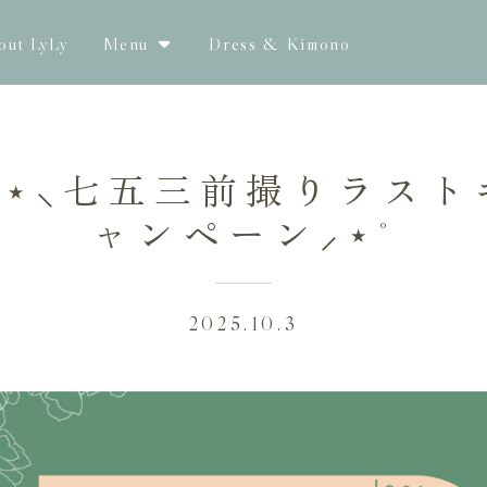
out LyLy
Menu
Dress & Kimono
˚ ⋆⸜七五三前撮りラスト
ャンペーン⸝⋆˚
2025.10.3
七五三